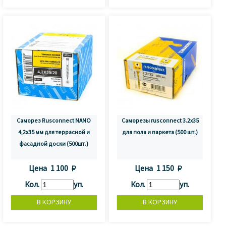
Саморез Rusconnect NANO
Саморезы rusconnect 3.2x35
4,2х35 мм для террасной и
для пола и паркета (500 шт.)
фасадной доски (500шт.)
Цена
1 100 
Цена
1 150 
Кол.
уп.
Кол.
уп.