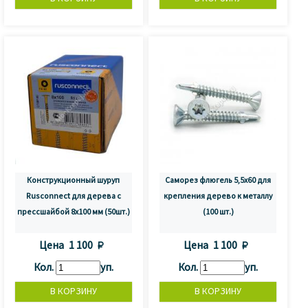
Конструкционный шуруп
Саморез флюгель 5,5x60 для
Rusconnect для дерева с
крепления дерево к металлу
прессшайбой 8х100 мм (50шт.)
(100 шт.)
Цена
1 100 
Цена
1 100 
Кол.
уп.
Кол.
уп.