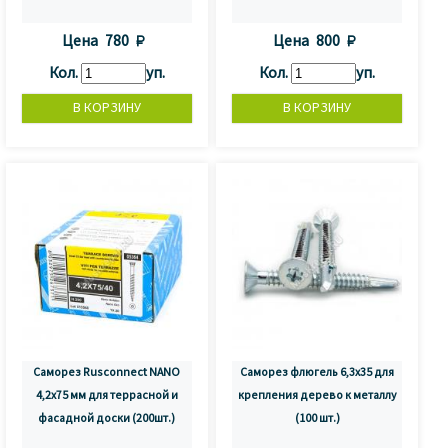
Цена
780 
Цена
800 
Кол.
уп.
Кол.
уп.
Саморез Rusconnect NANO
Саморез флюгель 6,3х35 для
4,2х75 мм для террасной и
крепления дерево к металлу
фасадной доски (200шт.)
(100 шт.)