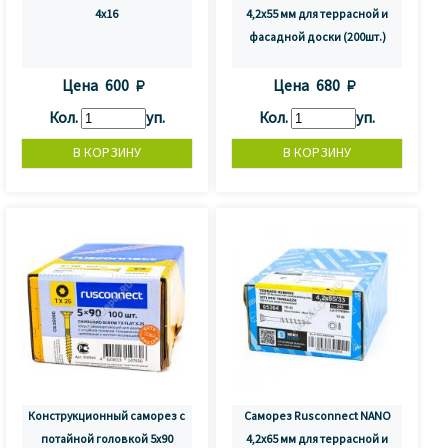
4x16
4,2х55 мм для террасной и
фасадной доски (200шт.)
Цена
600 
Цена
680 
Кол.
уп.
Кол.
уп.
Конструкционный саморез с
Саморез Rusconnect NANO
потайной головкой 5x90
4,2х65 мм для террасной и