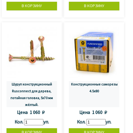
Шуруп конструкционный
Конструкционные саморезы
Rusconnect для дерева,
4.5x80
потайная головка, 5х70 мм
жёлтый.
Цена
1 060 
Цена
1 060 
Кол.
уп.
Кол.
уп.