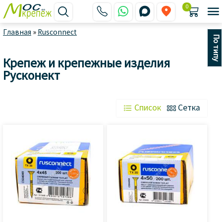
0






Главная
»
Rusconnect
По типу
Крепеж и крепежные изделия
Русконект
 Список
 Сетка