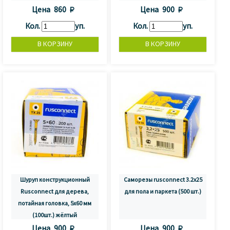
Цена
860 
Цена
900 
Кол.
уп.
Кол.
уп.
Шуруп конструкционный
Саморезы rusconnect 3.2x25
Rusconnect для дерева,
для пола и паркета (500 шт.)
потайная головка, 5х60 мм
(100шт.) жёлтый
Цена
900 
Цена
900 