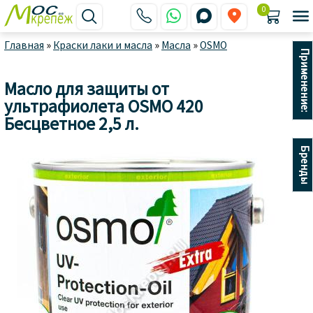
0






Главная
»
Краски лаки и масла
»
Масла
»
OSMO
Применение:
Масло для защиты от
ультрафиолета OSMO 420
Бесцветное 2,5 л.
Бренды