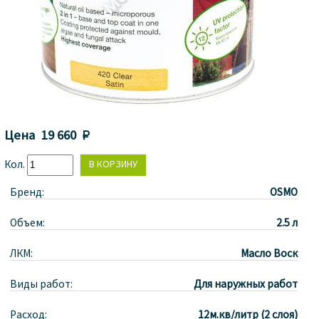
Цена
19 660 
Кол.
Бренд:
OSMO
Объем:
2.5 л
ЛКМ:
Масло Воск
Виды работ:
Для наружных работ
Расход:
12м.кв/литр (2 слоя)