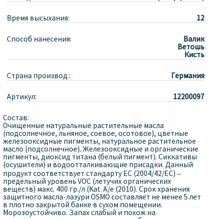
Время высыхания:
12
Способ нанесения:
Валик
Ветошь
Кисть
Страна производ.:
Германия
Артикул:
12200097
Состав:
Очищенные натуральные растительные масла
(подсолнечное, льняное, соевое, осотовое), цветные
железооксидные пигменты, натуральное растительное
масло (подсолнечное). Железооксидные и органические
пигменты, диоксид титана (белый пигмент). Сиккативы
(осушители) и водоотталкивающие присадки. Данный
продукт соответствует стандарту ЕС (2004/42/ЕС) –
предельный уровень VOC (летучих органических
веществ) макс. 400 гр./л (Kat. A/e (2010). Срок хранения
защитного масла-лазури OSMO составляет не менее 5 лет
в плотно закрытой банке в сухом помещении.
Морозоустойчиво. Запах слабый и похож на