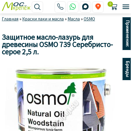
0






Главная
»
Краски лаки и масла
»
Масла
»
OSMO
Применение:
Защитное масло-лазурь для
древесины OSMO 739 Серебристо-
серое 2,5 л.
Бренды