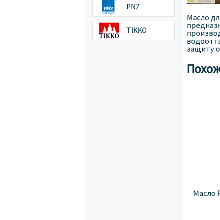
PNZ
Масло дл
предназн
TIKKO
производ
водоотта
защиту о
Похож
Масло 