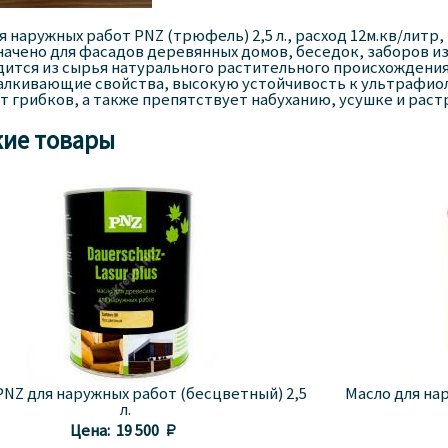
я наружных работ PNZ (трюфель) 2,5 л., расход 12м.кв/литр,
ачено для фасадов деревянных домов, беседок, заборов из
ится из сырья натурального растительного происхождени
лкивающие свойства, высокую устойчивость к ультрафио
т грибков, а также препятствует набуханию, усушке и рас
ие товары
PNZ для наружных работ (бесцветный) 2,5
Масло для нар
л.
Цена:
19 500 