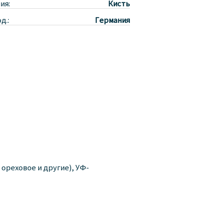
ия:
Кисть
д.:
Германия
ореховое и другие), УФ-