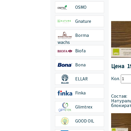
OSMO
Gnature
Borma
wachs
Biofa
Bona
Цена
1
Кол.
ELLAR
Finka
Состав:
Натураль
блокират
Glimtrex
GOOD OIL