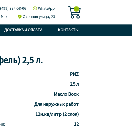

 (499) 394-58-06

WhatsApp
0
Max

Осенняя улица, 23
ДОСТАВКА И ОПЛАТА
КОНТАКТЫ
ль) 2,5 л.
PNZ
2.5 л
Масло Воск
Для наружных работ
12м.кв/литр (2 слоя)
ия:
12