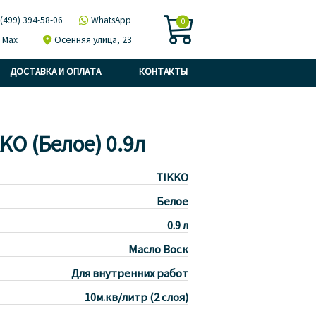

 (499) 394-58-06

WhatsApp
0
Max

Осенняя улица, 23
ДОСТАВКА И ОПЛАТА
КОНТАКТЫ
KO (Белое) 0.9л
TIKKO
Белое
0.9 л
Масло Воск
Для внутренних работ
10м.кв/литр (2 слоя)