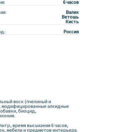
ия:
6 часов
ия:
Валик
Ветошь
Кисть
д.:
Россия
льный воск (пчелиный и
ы, модифицированные алкидные
обавки, биоцид,
ркония.
/литр, время высыхания 6 часов,
ен, мебели и предметов интерьера.