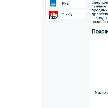
Специфич
PNZ
льняное)
вредных 
древесин
TIKKO
эксплуат
воздейст
Похож
Масло 