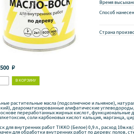
Время высыхан
Способ нанесен
Страна произво
 500 
ные растительные масла (подсолнечное и льняное), натура
ский), деароматизированные алифатические углеводород
 основе переработанных жирных кислот, функциональные д
лкетоксим, соли карбоновых кислот кальция, марганца, ци
ск для внутренних работ TIKKO (Белое) 0,9 л., расход 10м.кв
ачен для обработки внутренних работ по дереву: полов, ст