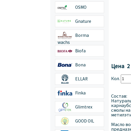
OSMO
Gnature
Borma
wachs
Biofa
Bona
Цена
2
Кол.
ELLAR
Finka
Состав:
Натураль
карнауб
Glimtrex
смолы на
метилэти
GOOD OIL
Масло во
предназн