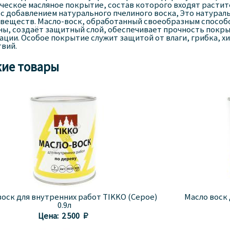
еское масляное покрытие, состав которого входят растит
 с добавлением натурального пчелиного воска, Это натурал
веществ. Масло-воск, обработанный своеобразным способо
ы, создаёт защитный слой, обеспечивает прочность покры
ации. Особое покрытие служит защитой от влаги, грибка, х
вий.
ие товары
воск для внутренних работ TIKKO (Серое)
Масло воск
0.9л
Цена:
2 500 