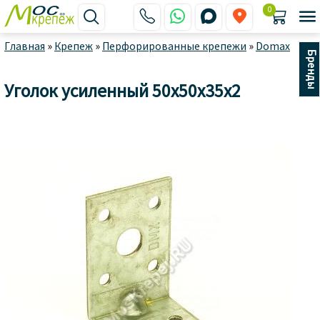
0






Главная
»
Крепеж
»
Перфорированные крепежи
»
Domax
Бренды
Уголок усиленный 50x50x35x2