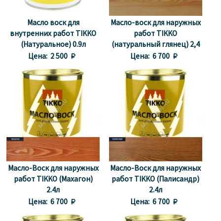
Масло воск для
Масло-воск для наружных
внутренних работ TIKKO
работ TIKKO
(Натуральное) 0.9л
(натуральный глянец) 2,4
л
Цена:
2 500 
Цена:
6 700 
Масло-Воск для наружных
Масло-Воск для наружных
работ TIKKO (Махагон)
работ TIKKO (Палисандр)
2.4л
2.4л
Цена:
6 700 
Цена:
6 700 