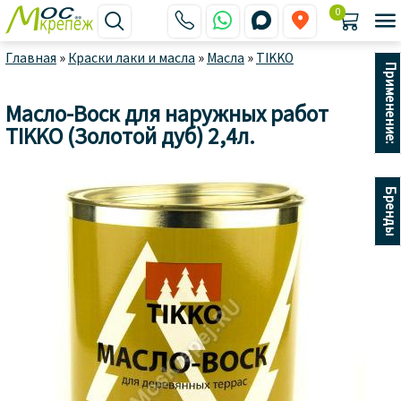
0






Главная
»
Краски лаки и масла
»
Масла
»
TIKKO
Применение:
Масло-Воск для наружных работ
TIKKO (Золотой дуб) 2,4л.
Бренды