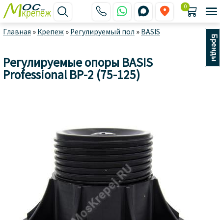
0






Главная
»
Крепеж
»
Регулируемый пол
»
BASIS
Бренды
Регулируемые опоры BASIS
Professional BP-2 (75-125)