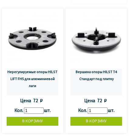
Нерегулируемые опоры HILST
Вершина опоры HILST T4
LIFT FH5 для алюминиевой
Стандарт под плитку
лаги
Цена
72 
Цена
72 
Кол.
шт.
Кол.
шт.