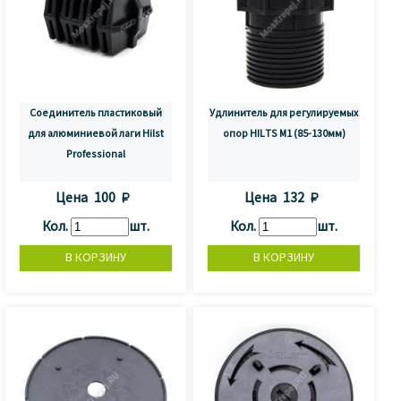
Соединитель пластиковый
Удлинитель для регулируемых
для алюминиевой лаги Hilst
опор HILTS М1 (85-130мм)
Professional
Цена
100 
Цена
132 
Кол.
шт.
Кол.
шт.