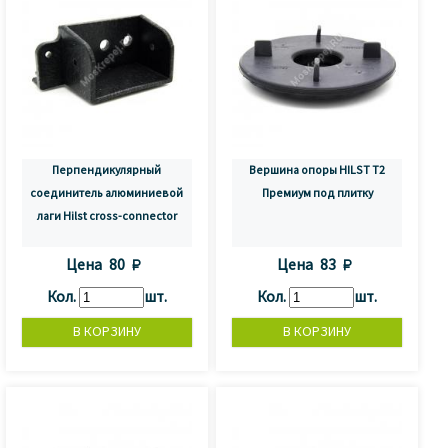
Перпендикулярный
Вершина опоры HILST T2
соединитель алюминиевой
Премиум под плитку
лаги Hilst cross-connector
Цена
80 
Цена
83 
Кол.
шт.
Кол.
шт.