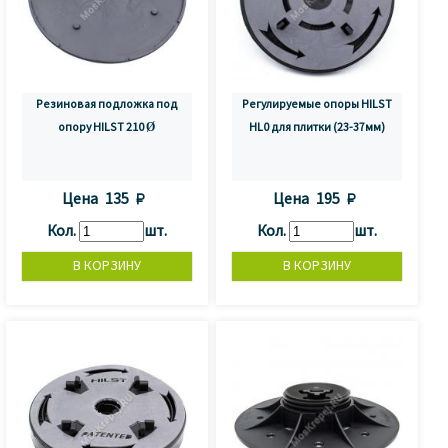
Резиновая подложка под
Регулируемые опоры HILST
опору HILST 210 Ø
HL0 для плитки (23-37мм)
Цена
135 
Цена
195 
Кол.
шт.
Кол.
шт.