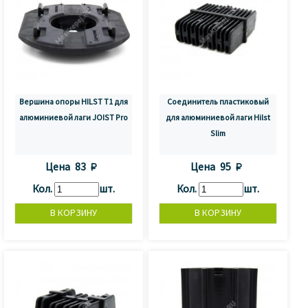
Вершина опоры HILST T1 для
Соединитель пластиковый
алюминиевой лаги JOIST Pro
для алюминиевой лаги Hilst
Slim
Цена
83 
Цена
95 
Кол.
шт.
Кол.
шт.