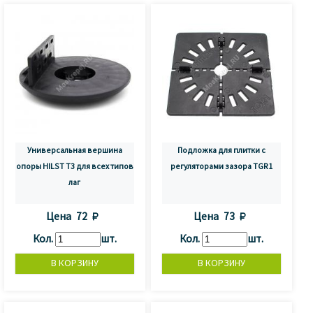
Универсальная вершина
Подложка для плитки с
опоры HILST T3 для всех типов
регуляторами зазора ТGR1
лаг
Цена
72 
Цена
73 
Кол.
шт.
Кол.
шт.