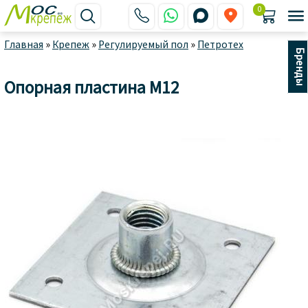
0






Главная
»
Крепеж
»
Регулируемый пол
»
Петротех
Бренды
Опорная пластина М12