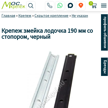
0






Главная
»
Крепеж
»
Скрытое крепление
»
Не указан
профиль обшивки
Крепеж змейка лодочка 190 мм со
стопором, черный
Бренды