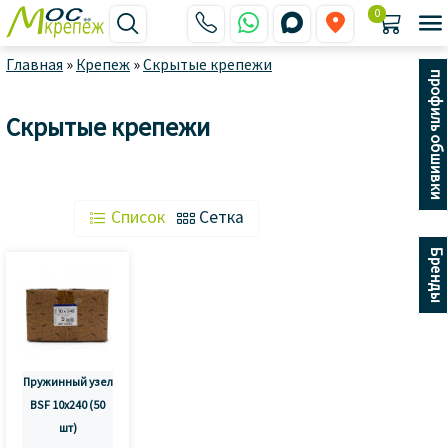
0






Главная
»
Крепеж
»
Скрытые крепежи
профиль обшивки
Скрытые крепежи
 Список
 Сетка
Бренды
Пружинный узел
BSF 10х240 (50
шт)