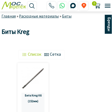
0






Главная
»
Расходные материалы
»
Биты
Бренды
Биты Kreg
 Список
 Сетка
Бита Kreg K6
(152мм)