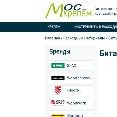
Оптово-розни
крепежей и р
КРЕПЕЖ
ИНСТРУМЕНТЫ И РАСХОД
Главная
»
Расходные материалы
»
Бит
Бренды
Бита
SPAX
Wood screws
DENZEL
Woodwork
Harpoon