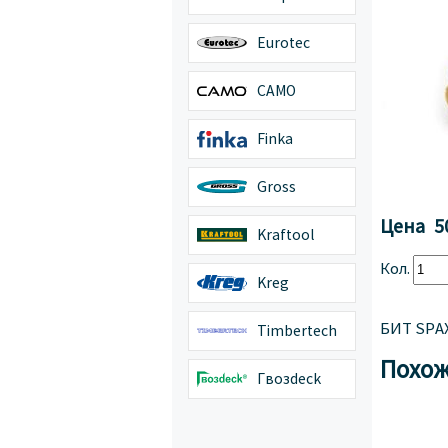
Eurotec
CAMO
Finka
Gross
Цена
5
Kraftool
Кол.
Kreg
БИТ SPAX 
Timbertech
Похож
Гвозdeck