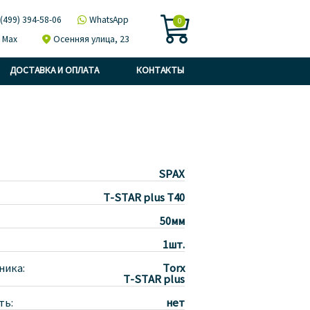

 (499) 394-58-06

WhatsApp
0
Max

Осенняя улица, 23
ДОСТАВКА И ОПЛАТА
КОНТАКТЫ
SPAX
T-STAR plus T40
50мм
1шт.
ника:
Torx
T-STAR plus
ть:
нет