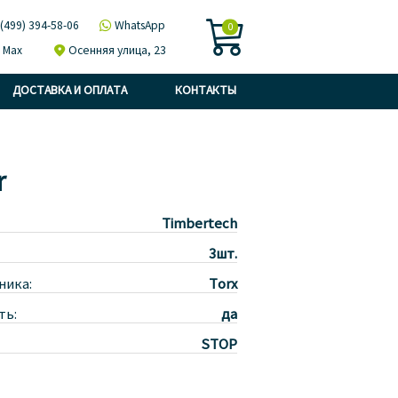

 (499) 394-58-06

WhatsApp
0
Max

Осенняя улица, 23
ДОСТАВКА И ОПЛАТА
КОНТАКТЫ
r
Timbertech
3шт.
ника:
Torx
ть:
да
STOP