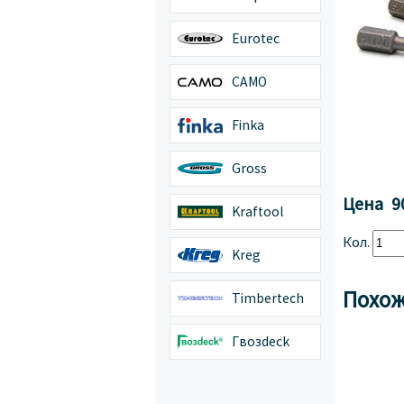
Eurotec
CAMO
Finka
Gross
Цена
9
Kraftool
Кол.
Kreg
Похож
Timbertech
Гвозdeck