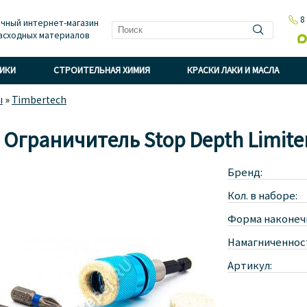

8
чный интернет-магазин
асходных материалов

НИКИ
СТРОИТЕЛЬНАЯ ХИМИЯ
КРАСКИ ЛАКИ И МАСЛА
ы
»
Timbertech
 Ограничитель Stoр Deрth Limite
Бренд:
Кол. в наборе:
Форма наконеч
Намагниченнос
Артикул: