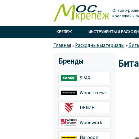
Оптово-розни
крепежей и р
КРЕПЕЖ
ИНСТРУМЕНТЫ И РАСХОД
Главная
»
Расходные материалы
»
Бит
Бренды
Бита
SPAX
Wood screws
DENZEL
Woodwork
Harpoon