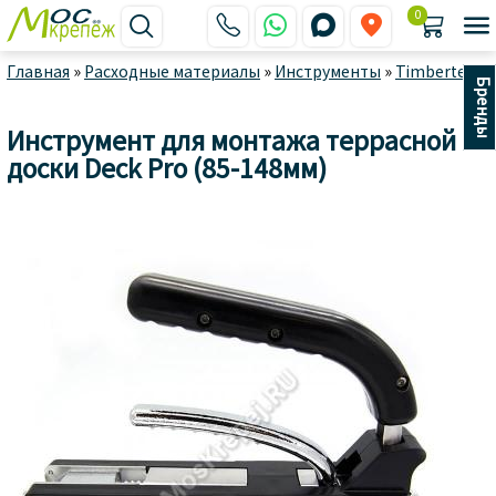
0






Главная
»
Расходные материалы
»
Инструменты
»
Timbertech
Бренды
Инструмент для монтажа террасной
доски Deck Pro (85-148мм)