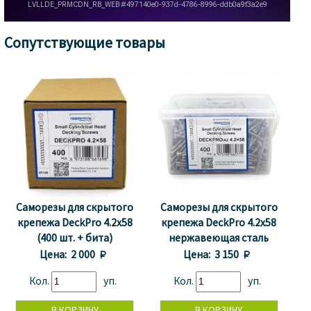
Сопутствующие товары
Саморезы для скрытого
Саморезы для скрытого
крепежа DeckPro 4.2x58
крепежа DeckPro 4.2x58
(400 шт. + бита)
нержавеющая сталь
(400шт + бита)
Цена:
2 000 
Цена:
3 150 
Кол.
уп.
Кол.
уп.