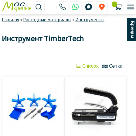
0






Главная
»
Расходные материалы
»
Инструменты
Бренды
Инструмент TimberTech
 Список
 Сетка