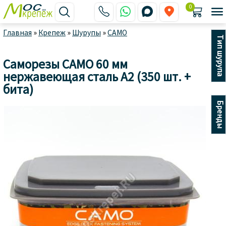
0






Главная
»
Крепеж
»
Шурупы
»
CAMO
Тип шурупа
Саморезы CAMO 60 мм
нержавеющая сталь A2 (350 шт. +
бита)
Бренды