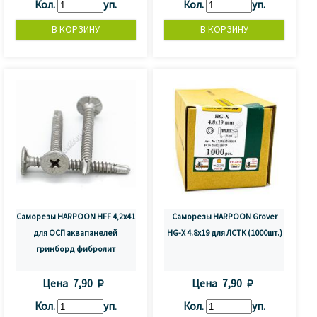
Кол.
уп.
Кол.
уп.
Саморезы HARPOON HFF 4,2х41
Саморезы HARPOON Grover
для ОСП аквапанелей
HG-X 4.8х19 для ЛСТК (1000шт.)
гринборд фибролит
Цена
7,90 
Цена
7,90 
Кол.
уп.
Кол.
уп.