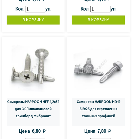
Кол.
уп.
Кол.
уп.
Саморезы HARPOON HFF 4,2х32
Саморезы HARPOON HD-R
для ОСП аквапанелей
5.5x25 для скрепления
гринборд фибролит
стальных профилей
Цена
6,80 
Цена
7,80 