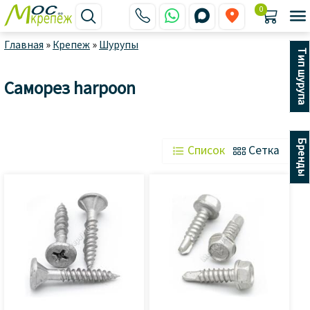
0






Главная
»
Крепеж
»
Шурупы
Тип шурупа
Саморез harpoon
Бренды
 Список
 Сетка