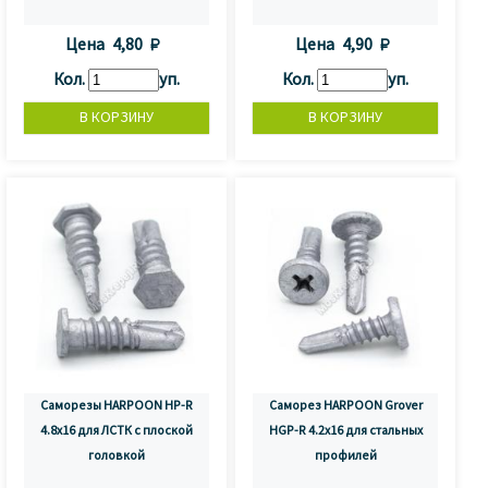
Цена
4,80 
Цена
4,90 
Кол.
уп.
Кол.
уп.
Саморезы HARPOON HP-R
Саморез HARPOON Grover
4.8х16 для ЛСТК с плоской
HGP-R 4.2х16 для стальных
головкой
профилей