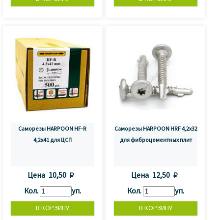
Саморезы HARPOON HF-R
Саморезы HARPOON HRF 4,2х32
4,2x41 для ЦСП
для фиброцементных плит
Цена
10,50 
Цена
12,50 
Кол.
уп.
Кол.
уп.