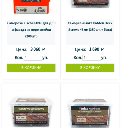
Саморезы Fischer 4x45 для ДСП
Саморезы Finka Hidden Deck
и фасада из нержавейки
Screws 48 мм (350 шт. + бита)
(200шт.)
Цена:
3 060 
Цена:
1 690 
Кол.
уп.
Кол.
уп.