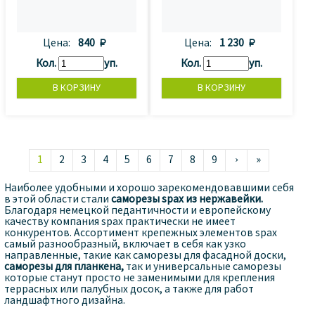
Цена:
840 
Цена:
1 230 
Кол.
уп.
Кол.
уп.
1
2
3
4
5
6
7
8
9
›
»
Наиболее удобными и хорошо зарекомендовавшими себя
в этой области стали
саморезы spax из нержавейки.
Благодаря немецкой педантичности и европейскому
качеству компания spax практически не имеет
конкурентов. Ассортимент крепежных элементов spax
самый разнообразный, включает в себя как узко
направленные, такие как саморезы для фасадной доски,
саморезы для планкена,
так и универсальные саморезы
которые станут просто не заменимыми для крепления
террасных или палубных досок, а также для работ
ландшафтного дизайна.