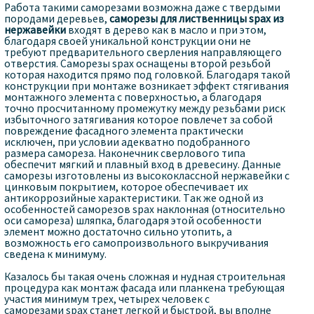
Работа такими саморезами возможна даже с твердыми
породами деревьев,
саморезы для лиственницы spax из
нержавейки
входят в дерево как в масло и при этом,
благодаря своей уникальной конструкции они не
требуют предварительного сверления направляющего
отверстия. Саморезы spax оснащены второй резьбой
которая находится прямо под головкой. Благодаря такой
конструкции при монтаже возникает эффект стягивания
монтажного элемента с поверхностью, а благодаря
точно просчитанному промежутку между резьбами риск
избыточного затягивания которое повлечет за собой
повреждение фасадного элемента практически
исключен, при условии адекватно подобранного
размера самореза. Наконечник сверлового типа
обеспечит мягкий и плавный вход в древесину. Данные
саморезы изготовлены из высококлассной нержавейки с
цинковым покрытием, которое обеспечивает их
антикоррозийные характеристики. Так же одной из
особенностей саморезов spax наклонная (относительно
оси самореза) шляпка, благодаря этой особенности
элемент можно достаточно сильно утопить, а
возможность его самопроизвольного выкручивания
сведена к минимуму.
Казалось бы такая очень сложная и нудная строительная
процедура как монтаж фасада или планкена требующая
участия минимум трех, четырех человек с
саморезами spax станет легкой и быстрой, вы вполне