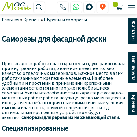
0






Главная
»
Крепеж
»
Шурупы и саморезы
Фильтры
Саморезы для фасадной доски
Тип шурупа
При фасадных работах на открытом воздухе равно как и
при внутренних работах, значение имеет не только
качество отделочных материалов. Важное место в этих
работах занимают крепежные элементы. Наиболее
удобными и простыми в применении крепежными
элементами остаются многим уже полюбившиеся
саморезы. Учитывая особенности и характер фассадно-
Бренды
монтажных работ: работа на улице, резко меняющиеся и
иногда очень неблагоприятные климатические условия,
высокая влажность, прямой солнечный свет и т.д.
оптимальным крепежным устройством будут
являться
саморезы для дерева из нержавеющей стали.
Специализированные