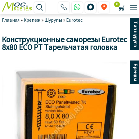
0






Главная
»
Крепеж
»
Шурупы
»
Eurotec
Тип шурупа
Конструкционные саморезы Eurotec
8x80 ECO PT Тарельчатая головка
Бренды