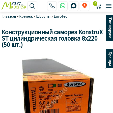
0






Главная
»
Крепеж
»
Шурупы
»
Eurotec
Тип шурупа
Конструкционный саморез KonstruX
ST цилиндрическая головка 8x220
(50 шт.)
Бренды