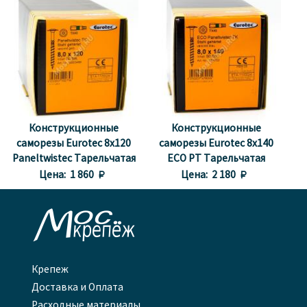
Конструкционные
Конструкционные
саморезы Eurotec 8x120
саморезы Eurotec 8x140
Paneltwistec Тарельчатая
ECO PT Тарельчатая
головка, сталь с желтой
головка
Цена:
1 860 
Цена:
2 180 
оцинковкой

Крепеж
Доставка и Оплата
Расходные материалы