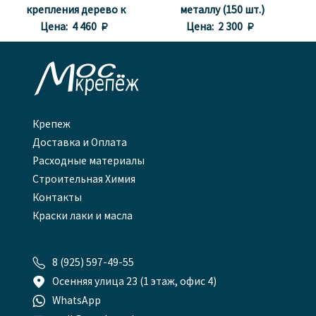
крепления дерево к
металлу (150 шт.)
металлу (400 шт.)
Цена:
4 460 
Цена:
2 300 

Крепеж
Доставка и Оплата
Расходные материалы
Строительная Химия
Контакты
Краски лаки и масла

8 (925) 597-49-55

Осенняя улица 23 (1 этаж, офис 4)

WhatsApp