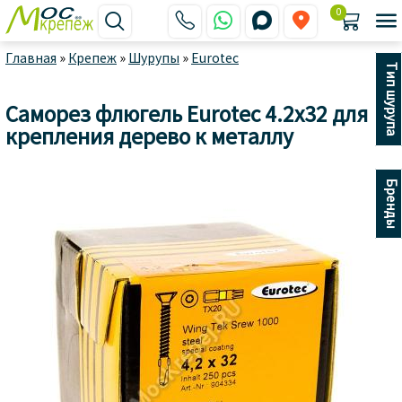
0






Главная
»
Крепеж
»
Шурупы
»
Eurotec
Тип шурупа
Саморез флюгель Eurotec 4.2x32 для
крепления дерево к металлу
Бренды