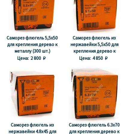
Саморез флюгель 5,5x50
Саморез флюгель из
для крепления дерево к
нержавейки 5,5x50 для
металлу (300 шт.)
крепления дерево к
металлу (300 шт.)
Цена:
2 800 
Цена:
4 850 
Саморез флюгель из
Саморез флюгель 6.3x70
нержавейки 4.8x45 для
для крепления дерево к