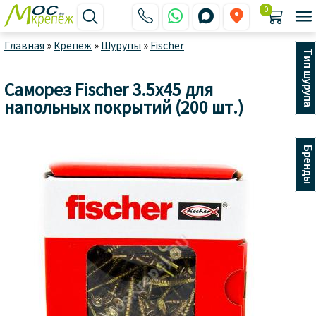
0






Главная
»
Крепеж
»
Шурупы
»
Fischer
Тип шурупа
Саморез Fischer 3.5x45 для
напольных покрытий (200 шт.)
Бренды