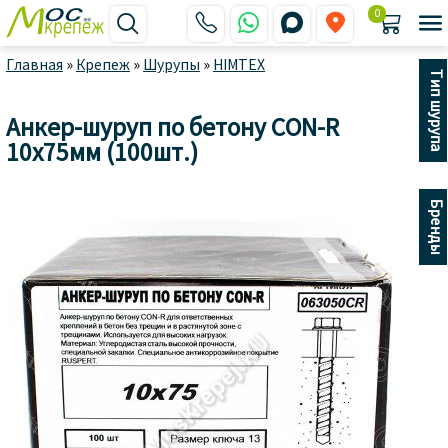
0






Главная
»
Крепеж
»
Шурупы
»
HIMTEX
Тип шурупа
Анкер-шуруп по бетону CON-R
10х75мм (100шт.)
Бренды