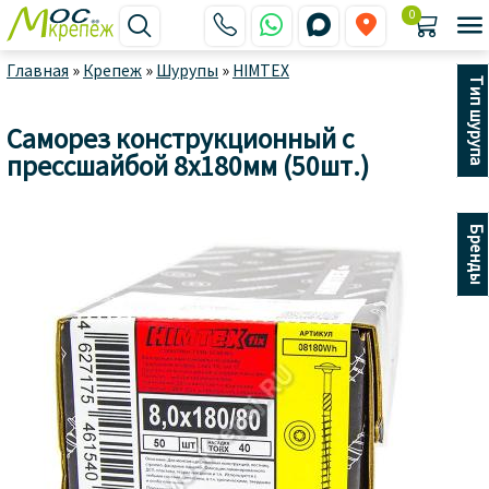
0






Главная
»
Крепеж
»
Шурупы
»
HIMTEX
Тип шурупа
Саморез конструкционный с
прессшайбой 8х180мм (50шт.)
Бренды