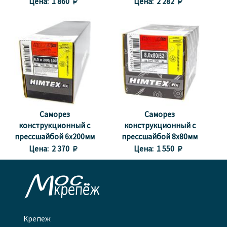
(50шт.)
(50шт.)
Цена:
1 860 
Цена:
2 282 
Саморез
Саморез
конструкционный с
конструкционный с
прессшайбой 6х200мм
прессшайбой 8х80мм
(50шт.)
(50шт.)
Цена:
2 370 
Цена:
1 550 

Крепеж