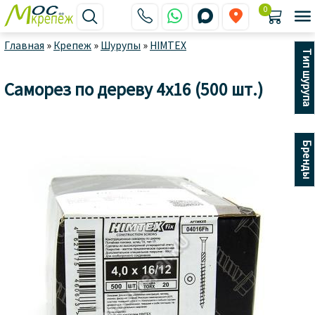
0






Главная
»
Крепеж
»
Шурупы
»
HIMTEX
Тип шурупа
Саморез по дереву 4x16 (500 шт.)
Бренды