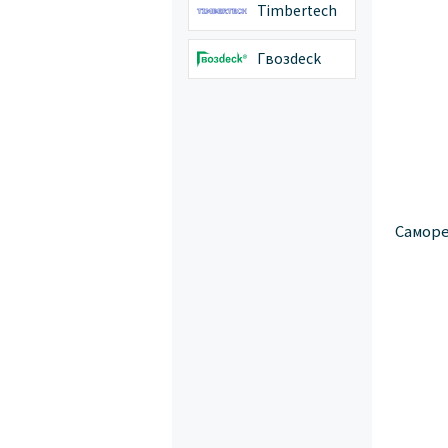
Timbertech
Гвозdeck
Саморе