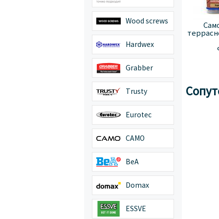
Wood screws
Сам
террасно
Hardwex
Grabber
Сопут
Trusty
Eurotec
CAMO
BeA
Domax
ESSVE