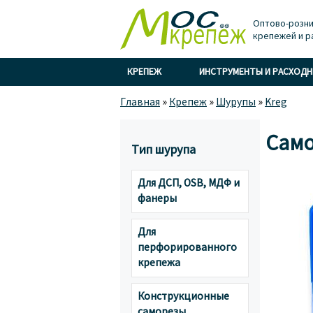
Оптово-розни
крепежей и р
КРЕПЕЖ
ИНСТРУМЕНТЫ И РАСХОД
Главная
»
Крепеж
»
Шурупы
»
Kreg
Само
Тип шурупа
Для ДСП, OSB, МДФ и
фанеры
Для
перфорированного
крепежа
Конструкционные
саморезы