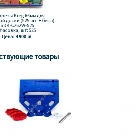
орезы Kreg 66мм для
й доски (525 шт. + бита)
SDK-C262W-525
Фасовка, шт:
525
Цена:
4 900 
ствующие товары