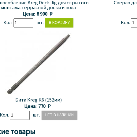
пособление Kreg Deck Jig для скрытого
Сверло для
монтажа террасной доски и пола
Цена:
8 900 
Кол.
шт.
Кол.
Бита Kreg K6 (152мм)
Цена:
770 
Кол.
шт.
ие товары