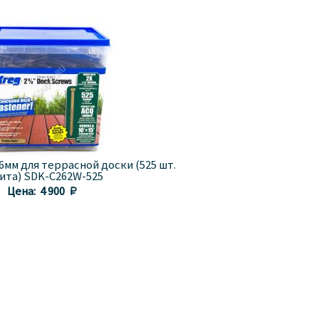
6мм для террасной доски (525 шт.
бита) SDK-C262W-525
Цена:
4 900 