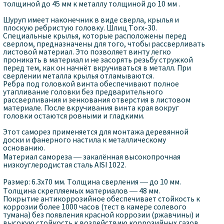
толщиной до 45 мм к металлу толщиной до 10 мм .
Шуруп имеет наконечник в виде сверла, крылья и
плоскую ребристую головку. Шлиц Torx-30.
Специальные крылья, которые расположены перед
сверлом, предназначены для того, чтобы рассверливать
листовой материал. Это позволяет винту легко
проникать в материал и не засорять резьбу стружкой
перед тем, как он начнёт вкручиваться в металл. При
сверлении металла крылья отламываются.
Ребра под головкой винта обеспечивают полное
утапливание головки без предварительного
рассверливания и зенкования отверстия в листовом
материале. После вкручивания винта края вокруг
головки остаются ровными и гладкими.
Этот саморез применяется для монтажа деревянной
доски и фанерного настила к металлическому
основанию.
Материал самореза — закалённая высокопрочная
низкоуглеродистая сталь AISI 1022.
Размер: 6.3х70 мм. Толщина сверления — до 10 мм.
Толщина скрепляемых материалов — 48 мм.
Покрытие антикоррозийное обеспечивает стойкость к
коррозии более 1000 часов (тест в камере солевого
тумана) без появления красной коррозии (ржавчины) и
высокую стойкость к воздействию коррозийных газов