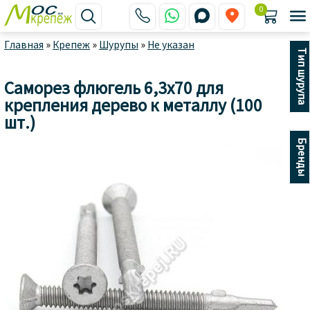
0






Главная
»
Крепеж
»
Шурупы
»
Не указан
Тип шурупа
Саморез флюгель 6,3x70 для
крепления дерево к металлу (100
шт.)
Бренды