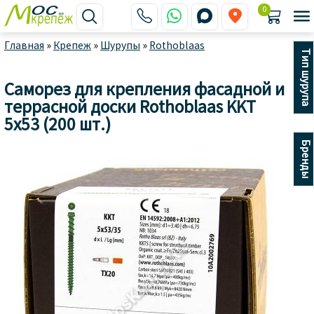
0






Главная
»
Крепеж
»
Шурупы
»
Rothoblaas
Тип шурупа
Саморез для крепления фасадной и
террасной доски Rothoblaas KKT
5x53 (200 шт.)
Бренды