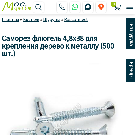
0






Главная
»
Крепеж
»
Шурупы
»
Rusconnect
Тип шурупа
Саморез флюгель 4,8x38 для
крепления дерево к металлу (500
шт.)
Бренды