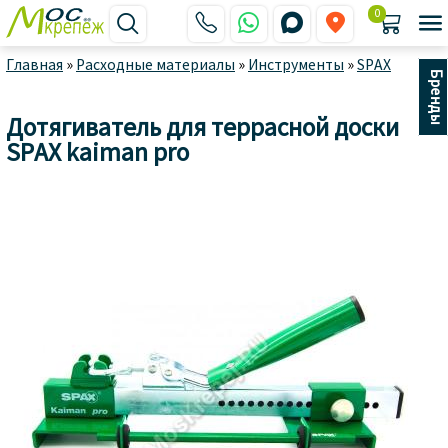
0






Главная
»
Расходные материалы
»
Инструменты
»
SPAX
Бренды
Дотягиватель для террасной доски
SPAX kaiman pro