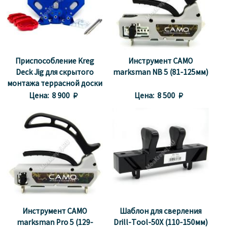
Приспособление Kreg
Инструмент CAMO
Deck Jig для скрытого
marksman NB 5 (81-125мм)
монтажа террасной доски
и пола
Цена:
8 900 
Цена:
8 500 
Инструмент CAMO
Шаблон для сверления
marksman Pro 5 (129-
Drill-Tool-50X (110-150мм)