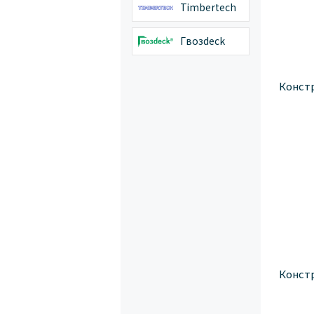
Timbertech
Гвозdeck
Конст
Конст