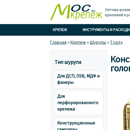
Оптово-розни
крепежей и р
КРЕПЕЖ
ИНСТРУМЕНТЫ И РАСХОД
Главная
»
Крепеж
»
Шурупы
»
Trusty
Конс
Тип шурупа
голов
Для ДСП, OSB, МДФ и
фанеры
Для
перфорированного
крепежа
Конструкционные
саморезы