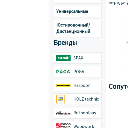
передачу
Универсальные
Юстировочный/
Дистанционный
Бренды
SPAX
POGA
Сопут
Harpoon
HOLZ technic
Rothoblaas
Woodwork