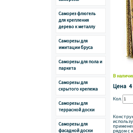
Саморез флюгель
для крепления
дерево к металлу
Саморезы для
имитации бруса
Саморезы для пола и
паркета
В наличи
Саморезы для
Цена
4
скрытого крепежа
Кол.
Саморезы для
террасной доски
Конструк
использу
Саморезы для
применен
фасадной доски
рядом с 