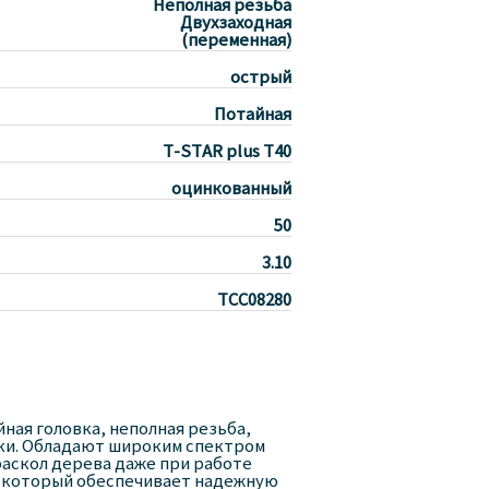
Неполная резьба
Двухзаходная
(переменная)
острый
Потайная
T-STAR plus T40
оцинкованный
50
3.10
TCC08280
йная головка, неполная резьба,
вки. Обладают широким спектром
аскол дерева даже при работе
, который обеспечивает надежную