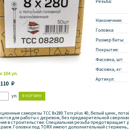
Резьба:
Наконечник:
Головка:
Размер биты:
Покрытие:
Фасовка, шт:
Фасовка, кг:
и:
104
уп.
Артикул:
 110 
уп.
ционные саморезы TCC 8x280 Torx plus 40, белый цинк, пота
ются для работы с деревом, без предварительной сверло
ия в строительстве. Специальная резьба предотвращает р
краем. Головки под TORX имеют дополнительный стержень